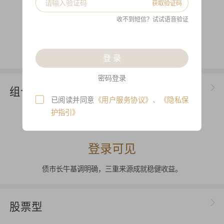
获取验证码
金樟金兴2期
收不到短信？试试语音验证
登录可见
多头资产仓位暴露来增强收益同时加大波动
登 录
密码登录
组合基金
已阅读并同意
《用户服务协议》
、
《隐私保
护指引》
金樟CTA组合1期
登录可见
债市长牛基调明确，三重来源成就稳健收益。
股票型