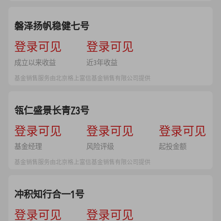
磐泽扬帆稳健七号
--
登录可见
--
登录可见
成立以来收益
近3年收益
基金销售服务由北京格上富信基金销售有限公司提供
瓴仁盛景长青Z3号
--
登录可见
--
登录可见
--
登录可见
基金经理
风险评级
起投金额
基金销售服务由北京格上富信基金销售有限公司提供
冲积知行合一1号
--
登录可见
--
登录可见