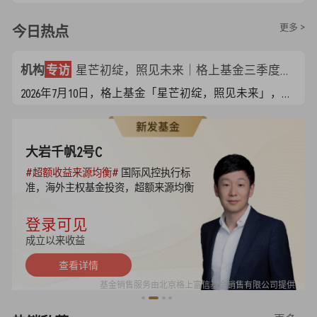
更多 >
今日热点
机构
专访
星芒初绽，照见未来｜格上基金三季度资产配置策略会圆满落幕
2026年7月10日，格上基金「星芒初绽，照见未来」，聚焦当前全球宏观重塑、AI 赛道震荡、小盘成长分化三大市场核心矛盾，特邀宏观、头部量化、专精小盘三大领域重磅嘉宾同台论道，为到场高净值客户拆解下半年配置主线，现场交流氛围热烈，干货内容广受认可
大岩千帆2号C
#超额收益来源均衡#
国际风控执行标
准，海外主权基金投资，超额来源均衡
--
登录可见
成立以来收益
查看详情
基金销售服务由北京格上富信基金销售有限公司提供