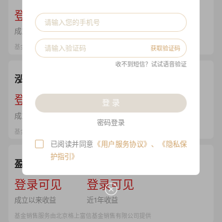
--
登录可见
--
登录可见
成立以来收益
近1年收益
基金销售服务由北京格上富信基金销售有限公司提供
获取验证码
收不到短信？试试语音验证
泓湖高腾博喻7期宏观策略
--
登录可见
--
登录可见
登 录
成立以来收益
近1年收益
密码登录
基金销售服务由北京格上富信基金销售有限公司提供
已阅读并同意
《用户服务协议》
、
《隐私保
护指引》
盈怀香柏树7号C类
--
登录可见
--
登录可见
成立以来收益
近1年收益
基金销售服务由北京格上富信基金销售有限公司提供