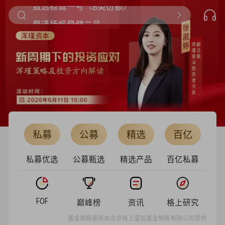
磐泽扬帆稳健二号
大道寰球全球精选组合六号A期（C类份额）
致远稳健一号（B类份额）
私募
公募
精选
百亿
私募优选
公募甄选
精选产品
百亿私募
FOF
巅峰榜
资讯
格上研究
基金销售服务由北京格上富信基金销售有限公司提供