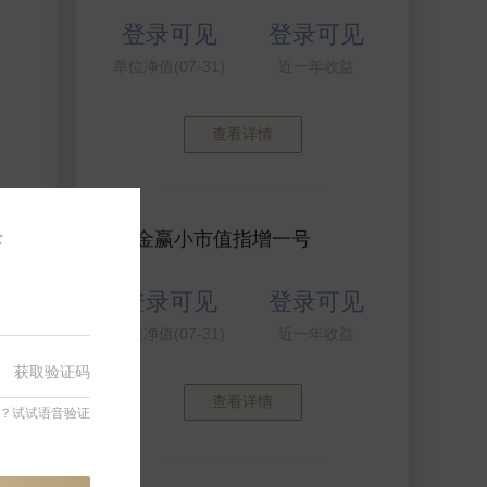
登录可见
登录可见
单位净值(07-31)
近一年收益
查看详情
幅
录
衍复金赢小市值指增一号
见
登录可见
登录可见
见
单位净值(07-31)
近一年收益
获取验证码
见
查看详情
？试试语音验证
见
见