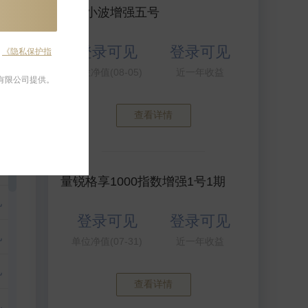
乐水小波增强五号
见
登录可见
登录可见
及
《隐私保护指
见
单位净值(08-05)
近一年收益
有限公司提供。
见
查看详情
见
见
见
量锐格享1000指数增强1号1期
见
见
登录可见
登录可见
见
见
单位净值(07-31)
近一年收益
见
见
查看详情
见