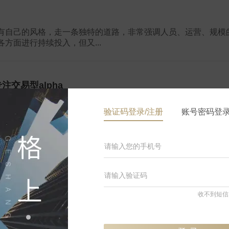
有自己的风格，走一条独特的道路，非常强调人员、运营、规模
方面进行持续投入，但又...
交易型alpha
验证码登录/注册
账号密码登
今已有十年时间，也是当前百亿量化阵营中，颇为低调和与众不同的
传奇色彩。
02406
收不到短信