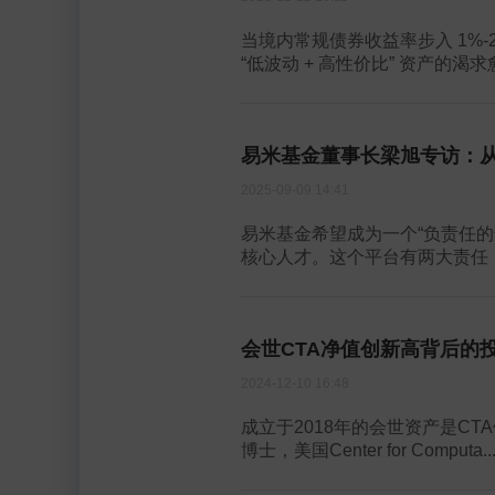
当境内常规债券收益率步入 1%
“低波动 + 高性价比” 资产的渴求愈
易米基金董事长梁旭专访：
2025-09-09 14:41
易米基金希望成为一个“负责任的
核心人才。这个平台有两大责任，
会世CTA净值创新高背后的
2024-12-10 16:48
成立于2018年的会世资产是C
博士，美国Center for Computa..