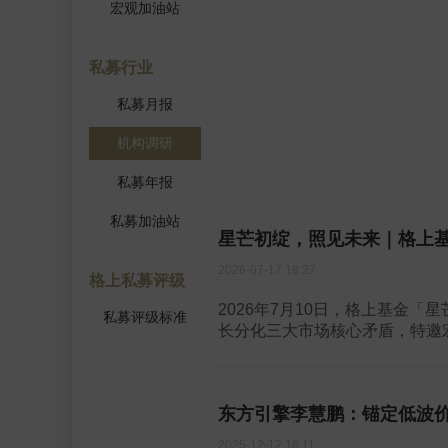
宏观加油站
私募行业
私募月报
机构调研
私募年报
私募加油站
星芒初绽，照见未来｜格上
2026-07-17 18:27
格上私募评级
2026年7月10日，格上基金
私募评级标准
长分化三大市场核心矛盾，特邀宏
东方引擎李慧鹏：锚定低波
2025-12-12 16:11