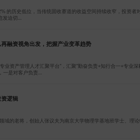
-2% 的历史低位，当传统固收赛道的收益空间持续收窄，投资者
发迫切...
从再融资视角出发，把握产业变革趋势
专业资产管理人才汇聚平台”，汇聚”勤奋负责+知行合一+专业深
一是对客户负责...
投资逻辑
TA领域的老将，创始人张议夫为南京大学物理学基地班学士、理论
.