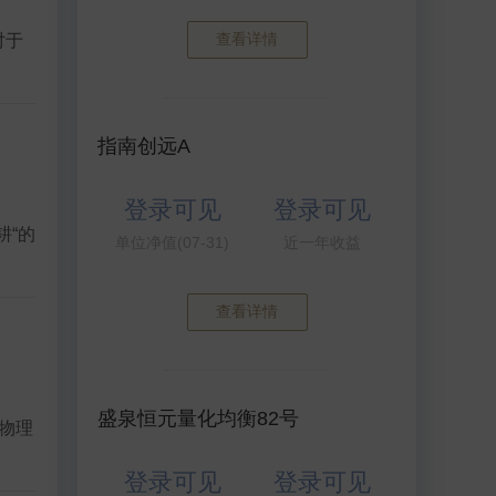
查看详情
对于
指南创远A
登录可见
登录可见
耕“的
单位净值(07-31)
近一年收益
查看详情
盛泉恒元量化均衡82号
物理
登录可见
登录可见