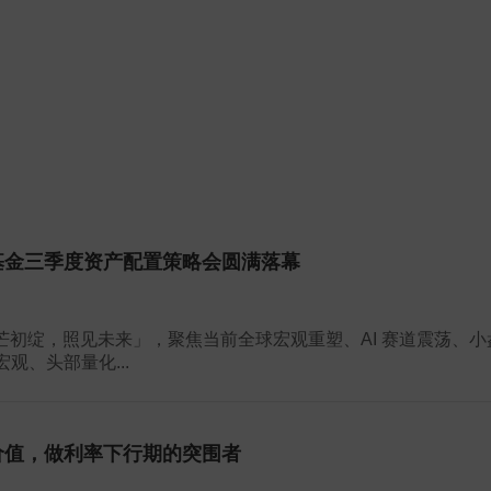
基金三季度资产配置策略会圆满落幕
「星芒初绽，照见未来」，聚焦当前全球宏观重塑、AI 赛道震荡、小
观、头部量化...
价值，做利率下行期的突围者