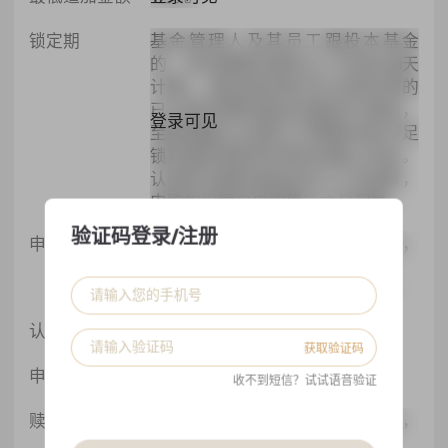
锁定期
基金管理人及其员工跟投本基金
的，其份额锁定期为6个月(按180天
计算)。基金投资者仅可对其持有的
已过锁定期的基金份额进行赎回，
登录可见
至赎回确认日(算头不算尾)持有不足
锁定期的赎回申请将会确认失败。
认购的份额自基金成立之日起算，
申购的份额自申购确认之日起算。
验证码登录/注册
申购开放日
每年每月的每周最后一个交易日，
登录可见
不提前不顺延
最晚打款时间：T(开放日)-1自然日15:00
登录可见
认购费
价外法, 1
获取验证码
登录可见
申购费
价外法, 1%
收不到短信？试试语音验证
赎回开放日
每年每月的每周最后一个交易日，
登录可见
不提前不顺延