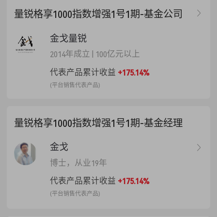
理人对基金份额持有人的收益部分
量锐格享1000指数增强1号1期-基金公司
提取【20】%作为业绩报酬。固定计
提日为每年 12月最后一个交易日(处
金戈量锐
于份额锁定期内的基金份额不在固
定计提日提取业绩报酬),本基金在固
2014年成立
|
100亿元以上
定时点计提的业绩报酬以扣减投资
代表产品累计收益
+175.14%
者份额的方式提取本基金管理人于
业绩报酬计提基准日计提业绩报酬
(平台销售代表产品)
后，基金份额净值保持不变。如基
金清算时存在多次清算，则每次清
算时对该次清算基准日投资者持有
量锐格享1000指数增强1号1期-基金经理
的所有份额计提业绩报酬。连续两
次计提业绩报酬的间隔期不应短于6
金戈
个月(投资者赎回或基金清算计提的
博士，从业19年
业绩报酬除外)。
代表产品累计收益
+175.14%
(平台销售代表产品)