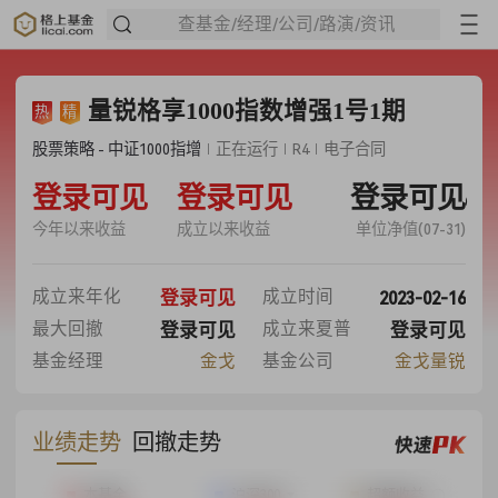
查基金/经理/公司/路演/资讯
量锐格享1000指数增强1号1期
热
精
股票策略 - 中证1000指增
正在运行
R4
电子合同
-3.77%
登录可见
53.36%
登录可见
登录可见
1.5336
今年以来收益
成立以来收益
单位净值(07-31)
13.18%
2023-02-16
成立来年化
成立时间
登录可见
35.33%
0.50
最大回撤
成立来夏普
登录可见
登录可见
基金经理
金戈
基金公司
金戈量锐
业绩走势
回撤走势
本基金
沪深300
超额收益