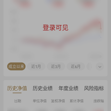
+53.36%
+12.09%
+38.48%
120%
80%
登录可见
40%
0%
-40%
23-02-15
24-11-07
26-07-30
23-11-01
24-09-01
25-07-01
26-07-01
同区间
成立以来
近1月
近3月
近6月
近1年
历史净值
历史业绩
年度业绩
风险指标
日期
单位净值
复权净值
累计净值
涨跌幅