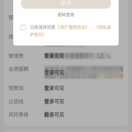
登 录
最晚提交时间：T(开放日)-1交易日15:00
密码登录
预估赎回日
2026-08-14
登录可见
请于2026-08-13 15:00前提交赎回申请
已阅读并同意
《用户服务协议》
、
《隐私保
护指引》
赎回费
0月≤持有日起≤3月：2%
登录可见
持有日起>3月：0%
登录可见
管理费
本基金的年管理费率为【2】%
业绩报酬
本基金业绩报酬的计算和提取采用
登录可见
单客户高水位法:针对每个投资者单
查看详情
笔参与份额，在业绩报酬计提日对
登录可见
预警线
无
每笔份额的份额累计净值超过历史
计提日最高份额累计净值部分,根据
登录可见
止损线
无
一定的比例计提业绩报酬，提取比
例为【20】%。本基金业绩报酬在业
登录可见
风险等级
R4
绩报酬计提基准日(【投资者赎回
日、收益分配基准日、基金清算基
准日、固定计提日】)提取，基金管