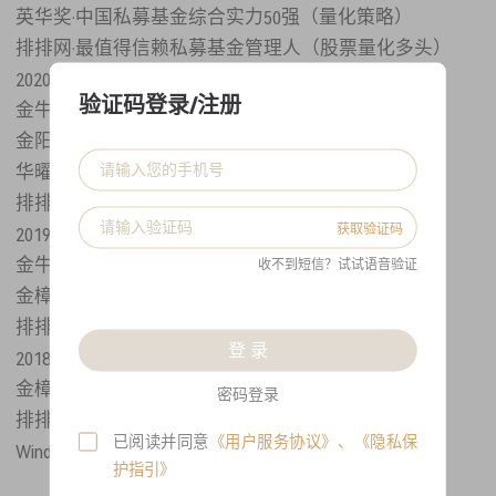
英华奖·中国私募基金综合实力50强（量化策略）
排排网·最值得信赖私募基金管理人（股票量化多头）
2020年
验证码登录/注册
金牛奖·三年期金牛私募（管理期货策略）
金阳光·三年期卓越公司奖（CTA策略）
华曜奖·最佳量化策略基金经理
排排网·最值得信赖私募基金管理人
获取验证码
2019年
金牛奖·一年期金牛私募（宏观期货策略）
收不到短信？试试语音验证
金樟奖·2019年最佳管理期货私募
排排网·最值得信赖私募基金管理人
登 录
2018年
金樟奖·最佳管理期货私募
密码登录
排排网·最值得信赖私募基金管理人
已阅读并同意
《用户服务协议》
、
《隐私保
Wind·2018年度最强私募
护指引》