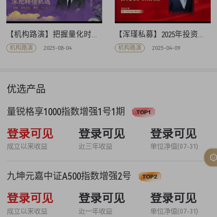
【机构路演】把握量化时代深挖转债机遇-汉鸿基金
【浑瑾私募】2025年投资交流会
机构路演
2025-08-04
机构路演
2025-04-09
优选产品
量锐格享1000指数增强1号1期
53.36%
登录可见
52.84%
登录可见
1.5336
登录可见
成立以来收益
近三年收益
单位净值(07-31)
九坤元嘉中证A500指数增强2号
35.14%
登录可见
25.61%
登录可见
1.3513
登录可见
成立以来收益
近一年收益
单位净值(07-31)