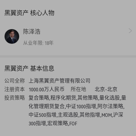
上榜 股票型阳光私募2019年收益排行榜-量化股票多头
黑翼资产 核心人物
上榜 新兴策略2019年收益排行榜-管理期货策略
上榜 新兴策略2019年一季度收益排行榜-管理期货策略
陈泽浩
荣获 新兴策略2018年前三季度收益排行榜-管理期货策
略 第
4
名
从业年限:
18年
荣获 新兴策略2018年上半年收益排行榜-管理期货策略
第
7
名
荣获 新兴策略2018年一季度收益排行榜-管理期货策略
第
9
名
黑翼资产 基本信息
荣获 新兴策略2017年收益排行榜-管理期货策略 第
8
名
公司全称
上海黑翼资产管理有限公司
荣获 新兴策略2017年前三季度收益排行榜-管理期货策
略 第
6
名
注册资本
1000.00万人民币
所在地
北京-北京
荣获 新兴策略阳光私募2017年上半年收益排行榜-管理
投资策略
复合策略,程序化期货,其他策略,量化选股,量
期货策略-程序化期货 第
5
名
化管理期货复合,中证1000指增,阿尔法策略,
中证500指增,主观选股,其他指增,MOM,沪深
300指增,宏观策略,FOF