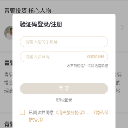
青骊投资 核心人物
验证码登录/注册
苏雪晶
从业年限:
21年
获取验证码
青骊投资 公司简介
收不到短信？试试语音验证
青骊投资成立于2015年4月，注册资本为1000万元。青骊
投资以专业、谨慎的投资研究为基础，基于价值投资的
登 录
理念，通过深度发掘被低估的上市公司，安全而充分地
享受上市公司成长的成果，以实现管理资产的持续增
密码登录
长。公司以为客户创造绝对收益为目标，把握宏观经济
已阅读并同意
《用户服务协议》
、
《隐私保
趋势，进行资产的合理灵活配置，实现信托收益的稳健
护指引》
增长，为投资人创造绝对收益。
青骊投资 代表产品