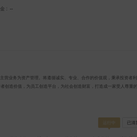
基金
:
--
币， 主营业务为资产管理。将遵循诚实、专业、合作的价值观，秉承投资者
资者创造价值，为员工创造平台，为社会创造财富，打造成一家受人尊重
运行中
已清