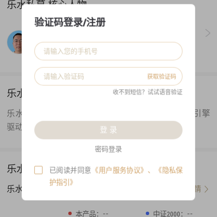
乐水私募 核心人物
验证码登录/注册
郭岩
从业年限:
9年
获取验证码
乐水私募 公司简介
收不到短信？试试语音验证
乐水私募是一家以高频数据为基础，技术和算法双引擎
驱动的高频量化类私募基金。
登 录
密码登录
乐水私募 代表产品
已阅读并同意
《用户服务协议》
、
《隐私保
护指引》
乐水小波增强五号
查看详情
--
--
本产品：
中证2000：