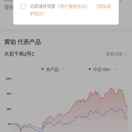
已阅读并同意
《用户服务协议》
、
《隐私保
哥伦比亚大学运筹学博士。
护指引》
师从冯诺依曼奖获得者Donald Goldfarb，博士期间研究方
向大规模机器学习和最优化算法，在机器学习顶级会议I
CML和应用数学期刊SIAM均有论文发表。曾就职于美国
银行美林证券量化自营，主攻美股日内中高频策略，拥
黄铂 代表产品
有10年国内外股票量化投资经验。
大岩千帆2号C
查看详情
--
--
本产品：
中证1000：
144%
96%
48%
0%