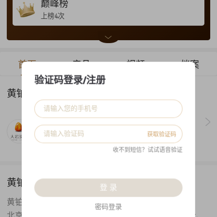
巅峰榜
上榜4次
荣获 股票型阳光私募2018年前三季度收益排行榜-深广
地区 第
4
名
首页
产品
视频
档案
荣获 股票型阳光私募2018年上半年收益排行榜-深广地
区 第
9
名
验证码登录/注册
荣获 股票型阳光私募2018年一季度收益排行榜-深广地
黄铂 所属公司
区 第
3
名
荣获 新兴策略2018年一季度收益排行榜-相对价值策略-
阿尔法策略 第
10
名
珠海嘉石大岩
获取验证码
成立时间:
2013年
收不到短信？试试语音验证
黄铂 经理简介
登 录
黄铂 总经理 首席投资官
密码登录
北京大学数学学士、密歇根州立大学数学统计双硕士、