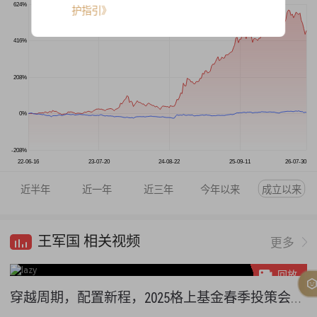
624%
护指引》
416%
208%
0%
-208%
22-06-16
23-07-20
24-08-22
25-09-11
26-07-30
近半年
近一年
近三年
今年以来
成立以来
王军国 相关视频
更多
回放
穿越周期，配置新程，2025格上基金春季投策会——圆桌论坛