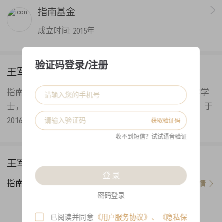
指南基金
成立时间:
2015年
验证码登录/注册
王军国 经理简介
指南基金董事长兼总经理，对外经济贸易大学经济学学
士，管理学硕士，清华大学EMBA，中国注册会计师。于
2016年创立指南基金。
获取验证码
收不到短信？试试语音验证
王军国 代表产品
登 录
指南创远A
查看详情
密码登录
--
--
本产品：
沪深300：
已阅读并同意
《用户服务协议》
、
《隐私保