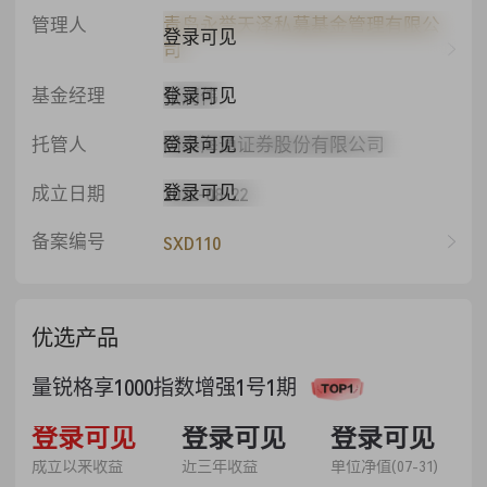
管理人
青岛永誉天泽私募基金管理有限公
登录可见
司
登录可见
基金经理
张润伟
登录可见
托管人
国泰海通证券股份有限公司
登录可见
成立日期
2022-08-22
备案编号
SXD110
优选产品
量锐格享1000指数增强1号1期
53.36%
登录可见
52.84%
登录可见
1.5336
登录可见
成立以来收益
近三年收益
单位净值(07-31)