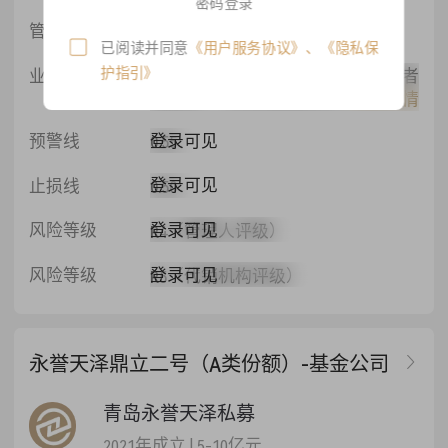
密码登录
登录可见
管理费
基金的年管理费率为 1%
已阅读并同意
《用户服务协议》
、
《隐私保
护指引》
业绩报酬
(1) 业绩报酬的计提基准日：投资者
登录可见
赎回日、分红权益登记日、基金清
查看详情
算日。本基金各类份额连续两次成
登录可见
预警线
0.55
功计提业绩报酬基准日的间隔不应
短于3个月，投资者赎回日、基金清
登录可见
止损线
0.50
算日以及合同约定的其他业绩报酬
计提基准日遇非交易日顺延的情况
登录可见
风险等级
R4（管理人评级）
除外。(2) 业绩报酬的计算：业绩报
酬的计算采用单个投资者单笔高水
登录可见
风险等级
R5（代销机构评级）
位净值法，即各类基金份额持有人
的每笔基金份额或赎回份额累计净
值大于上次成功计提基准日（首次
计提时，则为参与日各类别份额累
永誉天泽鼎立二号（A类份额）-基金公司
计净值）时，分别计算每笔份额在
上一成功计提基准日至本次计提基
青岛永誉天泽私募
准日持有期间的各类别基金份额累
计净值增长差额，对超过上次成功
2021年成立
|
5-10亿元