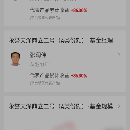
计提基准日各类别基金份额累计净
代表产品累计收益
+86.30%
值部分按“私募基金的基本情况”章节
(平台销售代表产品)
之“私募基金的份额分类”约定的比例
进行计提。A类份额，计提比例：
20%；B类份额，不计提业绩报酬，C
类份额，计提比例：16%。
永誉天泽鼎立二号（A类份额）-基金经理
张润伟
从业11年
代表产品累计收益
+86.30%
(平台销售代表产品)
永誉天泽鼎立二号（A类份额）-基金规模