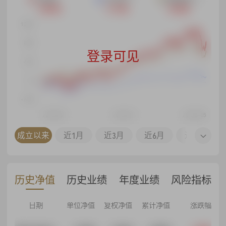
+86.30%
+11.24%
+66.82%
120%
80%
登录可见
40%
0%
-40%
22-08-21
24-08-13
26-08-05
24-07-01
25-07-01
26-07-01
同区间
成立以来
近1月
近3月
近6月
近1年
历史净值
历史业绩
年度业绩
风险指标
日期
单位净值
复权净值
累计净值
涨跌幅