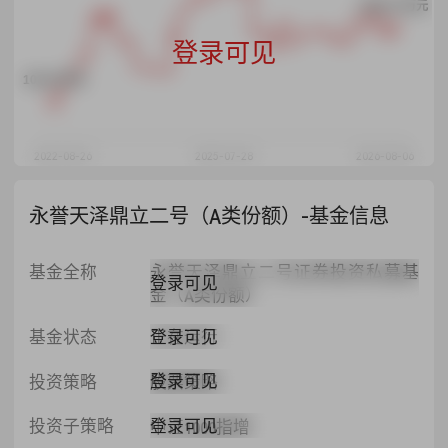
2226.37万元
登录可见
100.01万元
2022-08-26
2025-07-28
2026-08-06
永誉天泽鼎立二号（A类份额）-基金信息
基金全称
永誉天泽鼎立二号证券投资私募基
登录可见
金（A类份额）
登录可见
基金状态
正在运行
登录可见
投资策略
股票策略
登录可见
投资子策略
中证1000指增