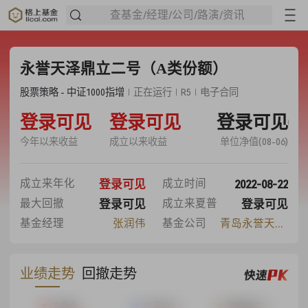
查基金/经理/公司/路演/资讯
永誉天泽鼎立二号（A类份额）
股票策略 - 中证1000指增
正在运行
R5
电子合同
10.86%
登录可见
86.30%
登录可见
登录可见
1.5200
今年以来收益
成立以来收益
单位净值(08-06)
17.02%
2022-08-22
成立来年化
成立时间
登录可见
24.50%
0.61
最大回撤
成立来夏普
登录可见
登录可见
基金经理
张润伟
基金公司
青岛永誉天泽私募
业绩走势
回撤走势
本基金
沪深300
超额收益