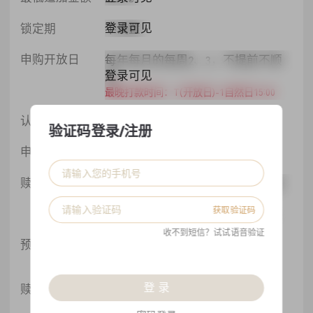
登录可见
锁定期
不设置
申购开放日
每年每月的每周2、3，不提前不顺
登录可见
延
最晚打款时间：T(开放日)-1自然日15:00
登录可见
认购费
价外法, 0
验证码登录/注册
登录可见
申购费
价外法, 1%
赎回开放日
每年每月的每周2、3，不提前不顺
登录可见
延
获取验证码
最晚提交时间：T(开放日)-3交易日15:00
收不到短信？试试语音验证
预估赎回日
2026-08-18
登录可见
请于2026-08-13 15:00前提交赎回申请
登 录
赎回费
0日≤持有日起<365日：1%
登录可见
持有日起≥365日：0%