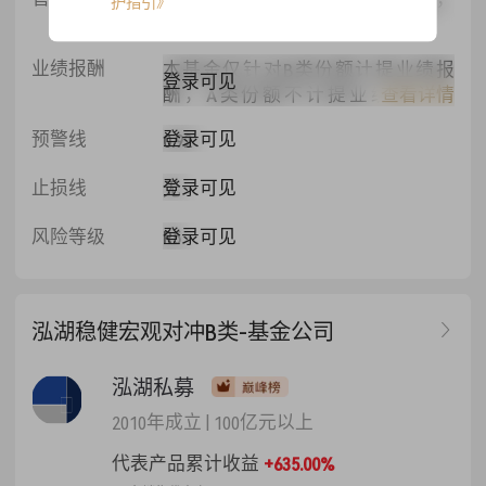
护指引》
登录可见
B类份额的年管理费率R为1%。
业绩报酬
本基金仅针对B类份额计提业绩报
登录可见
酬，A类份额不计提业绩报酬。
查看详情
（1）业绩报酬的计算方式 本基金业
登录可见
预警线
0.92
绩报酬计提基准日分为该类份额的
除息日（若有）、赎回申请日和基
登录可见
止损线
无
金终止日。业绩报酬计提日为分红
确认日（若有）、赎回确认日和基
登录可见
风险等级
R5
金终止确认日。若某次分红（若
有）对应的除息日与该类份额上一
个发生业绩报酬计提对应的除息日
间隔期短于3 个月时，则该次分红的
泓湖稳健宏观对冲B类-基金公司
除息日及其对应的分红确认日不计
提业绩报酬。本基金在分红确认日
泓湖私募
提取业绩报酬，业绩报酬从委托人
的分红资金中扣除且不超过该类分
2010年成立
|
100亿元以上
红资金（若有）；在赎回确认日提
代表产品累计收益
+635.00%
取业绩报酬，业绩报酬从委托人的