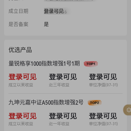
登录可见
成立日期
2015-04-16
是否备案
是
优选产品
量锐格享1000指数增强1号1期
53.36%
登录可见
52.84%
登录可见
1.5336
登录可见
成立以来收益
近三年收益
单位净值(07-31)
九坤元嘉中证A500指数增强2号
35.14%
登录可见
25.61%
登录可见
1.3513
登录可见
成立以来收益
近一年收益
单位净值(07-31)