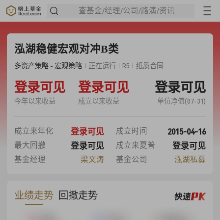
查基金/经理/公司/路演/资讯
泓湖稳健宏观对冲B类
多资产策略 - 宏观策略
正在运行
R5
纸质合同
-19.21%
登录可见
635.00%
登录可见
登录可见
7.3500
今年以来收益
成立以来收益
单位净值(07-31)
19.31%
2015-04-16
成立来年化
成立时间
登录可见
46.96%
0.68
最大回撤
成立来夏普
登录可见
登录可见
基金经理
梁文涛
基金公司
泓湖私募
业绩走势
回撤走势
本基金
沪深300
超额收益