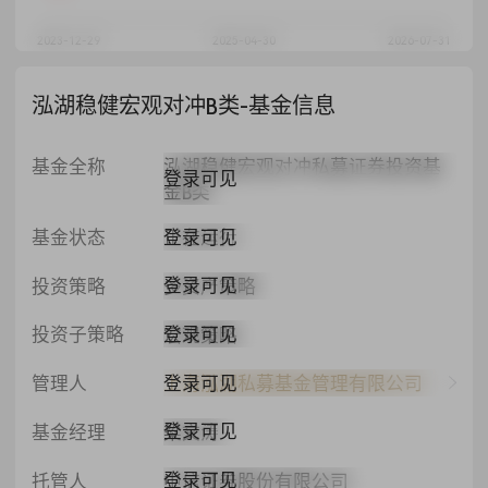
2023-12-29
2025-04-30
2026-07-31
泓湖稳健宏观对冲B类-基金信息
基金全称
泓湖稳健宏观对冲私募证券投资基
登录可见
金B类
登录可见
基金状态
正在运行
登录可见
投资策略
多资产策略
登录可见
投资子策略
宏观策略
登录可见
管理人
上海泓湖私募基金管理有限公司
登录可见
基金经理
梁文涛
登录可见
托管人
中信证券股份有限公司