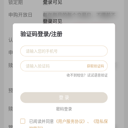
登录可见
锁定期
无
申购开放日
每年每月的每个交易日，不提前不
登录可见
顺延
最晚打款时间：T(开放日)-1自然日15:00
验证码登录/注册
登录可见
认购费
价外法, 0%
登录可见
申购费
价外法, 0%
赎回开放日
每年每月的每个交易日，不提前不
获取验证码
登录可见
顺延
收不到短信？试试语音验证
最晚提交时间：T(开放日)-7交易日15:00
预估赎回日
2026-08-19
登录可见
登 录
请于2026-08-10 15:00前提交赎回申请
赎回费
0日≤持有日起<90日：0.5%
密码登录
登录可见
持有日起≥90日：0%
已阅读并同意
《用户服务协议》
、
《隐私保
管理费
本基金A类份额的年管理费率为0%，