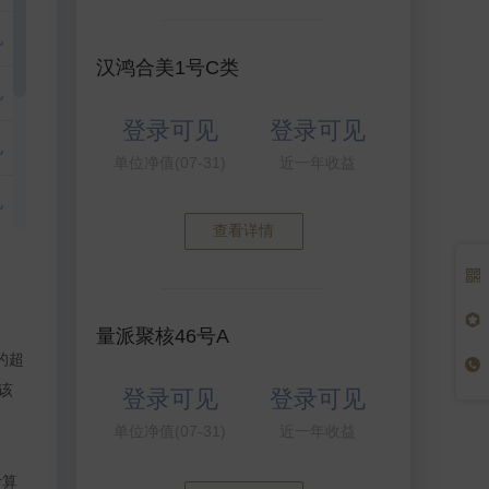
见
汉鸿合美1号C类
见
登录可见
登录可见
见
单位净值(07-31)
近一年收益
见
查看详情
见
见
量派聚核46号A
的超
见
该
登录可见
登录可见
见
单位净值(07-31)
近一年收益
计算