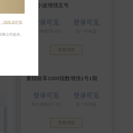
乐水小波增强五号
登录可见
登录可见
及
《隐私保护指
单位净值(08-05)
近一年收益
有限公司提供。
查看详情
量锐格享1000指数增强1号1期
登录可见
登录可见
单位净值(07-31)
近一年收益
见
查看详情
见