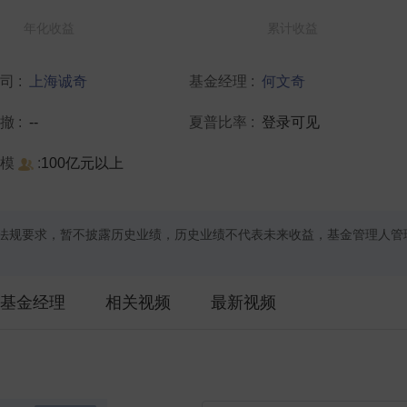
年化收益
累计收益
公司
:
上海诚奇
基金经理
:
何文奇
回撤
:
--
夏普比率
:
登录可见
规模
:
100亿元以上
法规要求，暂不披露历史业绩，历史业绩不代表未来收益，基金管理人管
基金经理
相关视频
最新视频