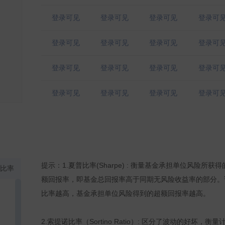
登录可见
登录可见
登录可见
登录可
登录可见
登录可见
登录可见
登录可
登录可见
登录可见
登录可见
登录可
登录可见
登录可见
登录可见
登录可
登录可见
登录可见
登录可见
登录可
登录可见
登录可见
登录可见
登录可
提示：1.夏普比率(Sharpe) : 衡量基金承担单位风险所获得
比率
登录可见
登录可见
登录可见
登录可
额回报率，即基金总回报率高于同期无风险收益率的部分。
比率越高，基金承担单位风险得到的超额回报率越高。
登录可见
登录可见
登录可见
登录可
2.索提诺比率（Sortino Ratio）: 区分了波动的好坏，衡量