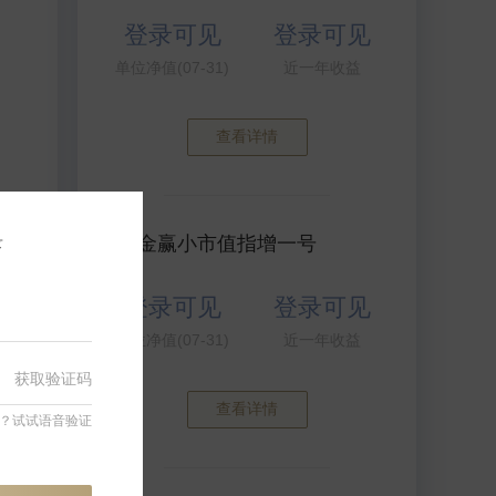
登录可见
登录可见
单位净值(07-31)
近一年收益
查看详情
录
衍复金赢小市值指增一号
登录可见
登录可见
单位净值(07-31)
近一年收益
幅
获取验证码
查看详情
？试试语音验证
见
见