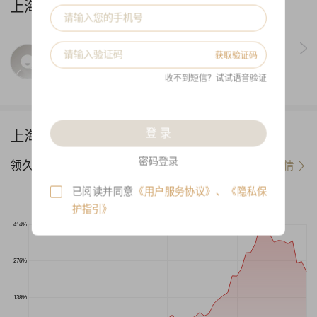
上海领久私募 核心人物
魏晓康
获取验证码
从业年限:
16年
收不到短信？试试语音验证
登 录
上海领久私募 代表产品
密码登录
领久成长策略3号A类
查看详情
已阅读并同意
《用户服务协议》
、
《隐私保
--
--
本产品：
沪深300：
护指引》
414%
276%
138%