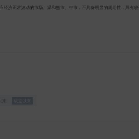
适应经济正常波动的市场、温和熊市、牛市，不具备明显的周期性，具有较
以来
成立以来