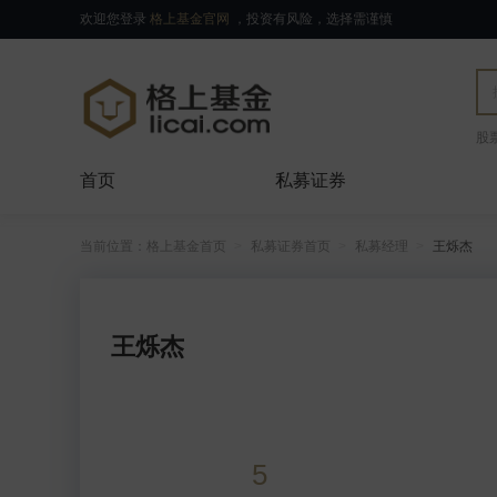
欢迎您登录
格上基金官网
，投资有风险，选择需谨慎
股
首页
私募证券
当前位置：
格上基金首页
私募证券首页
私募经理
王烁杰
王烁杰
5