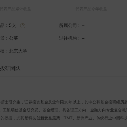
代表产品累计收益
代表产品今年收益
产品
:
5支
所属公司
:
--
?
背景
:
公募
过往机构
:
--
院校
:
北京大学
投研团队
硕士研究生，证券投资基金从业年限10年以上，其中公募基金投研经历
，工银瑞信基金研究员、基金经理。具备理工方向、金融方向专业复合教
的挖掘，尤其是科技创新受益股票（TMT、新兴产业、传统行业中因科