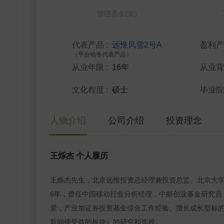
管理基金(支)
代表产品
:
远惟风雪2号A
盈利
（平台销售代表产品）
从业年限
:
16年
从业
文化程度
:
硕士
毕业
人物介绍
公司介绍
投资理念
王烁杰 个人履历
王烁杰先生，北京远惟投资总经理兼投资总监。北京大学
6年，曾任中国移动行业分析经理，中邮创业基金研究员
景，产业加证券投资基金综合工作经验。擅长成长型标的
新间接受益的板块）的研究和选股。