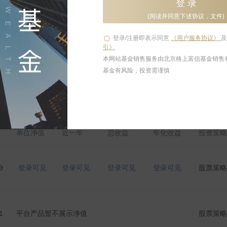
登 录
登录可见
登录可见
(阅读并同意下述协议，文件)
登录/注册即表示同意
《用户服务协议》
引》
登录可见
登录可见
本网站基金销售服务由北京格上富信基金销售
基金有风险，投资需谨慎
登录可见
登录可见
运行中
基金收益率
已清
登录可见
登录可见
单位净值
近一年
总收益
年化收益
投资策略
登录可见
登录可见
9
登录可见
登录可见
登录可见
登录可见
股票策略
登录可见
登录可见
1
平台产品暂不展示净值
股票策略
登录可见
登录可见