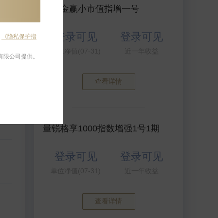
衍复金赢小市值指增一号
登录可见
登录可见
及
《隐私保护指
单位净值(07-31)
近一年收益
有限公司提供。
查看详情
算
量锐格享1000指数增强1号1期
登录可见
登录可见
单位净值(07-31)
近一年收益
查看详情