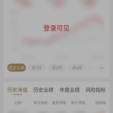
+120.43%
+20.10%
+83.95%
180%
120%
登录可见
60%
0%
-60%
23-09-04
25-02-15
26-07-30
24-01-01
24-11-01
25-09-01
26-07-01
同区间
成立以来
近1月
近3月
近6月
近1年
历史净值
历史业绩
年度业绩
风险指标
日期
单位净值
复权净值
累计净值
涨跌幅