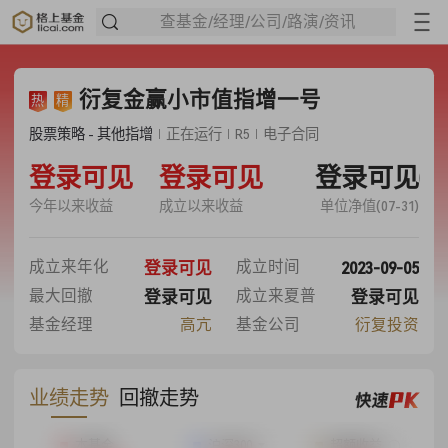
查基金/经理/公司/路演/资讯
衍复金赢小市值指增一号
热
精
股票策略 - 其他指增
正在运行
R5
电子合同
0.52%
登录可见
120.43%
登录可见
登录可见
1.0630
今年以来收益
成立以来收益
单位净值(07-31)
31.28%
2023-09-05
成立来年化
成立时间
登录可见
26.77%
1.06
最大回撤
成立来夏普
登录可见
登录可见
基金经理
高亢
基金公司
衍复投资
业绩走势
回撤走势
本基金
沪深300
超额收益