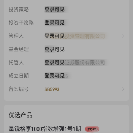
登录可见
投资策略
股票策略
登录可见
投资子策略
其他指增
登录可见
管理人
上海衍复投资管理有限公司
登录可见
基金经理
高亢
登录可见
托管人
国泰君安证券股份有限公司
登录可见
成立日期
2023-09-05
备案编号
SB5993
优选产品
量锐格享1000指数增强1号1期