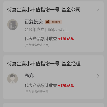
法，即基金份额持有人的每笔基金
份额或赎回份额累计净值大于上次
衍复金赢小市值指增一号-基金公司
成功计提基准日（首次计提时，则
为参与日份额累计净值）时，分别
衍复投资
计算每笔份额在上一成功计提基准
日至本次计提基准日持有期间的基
2019年成立
|
100亿元以上
金份额累计净值增长差额，对超过
代表产品累计收益
+120.43%
上次成功计提基准日基金份额累计
净值部分按20%比例进行计提。
(平台销售代表产品)
衍复金赢小市值指增一号-基金经理
高亢
代表产品累计收益
+120.43%
(平台销售代表产品)