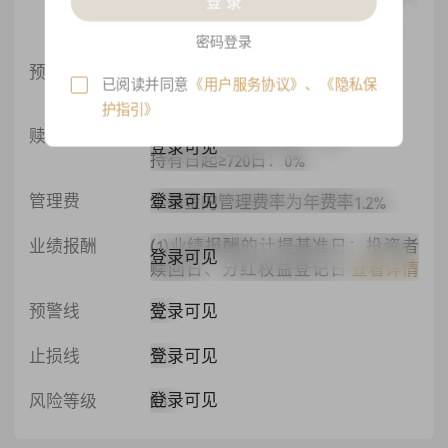
登 录
登录可见
个交易日
最晚提交时间：T(开放日)-1交易日15:00
密码登录
预估赎回日
2026-08-17
登录可见
已阅读并同意
《用户服务协议》
、
《隐私保
请于2026-08-14 15:00前提交赎回申请
护指引》
赎回费
0日≤持有日起<720日：1%
登录可见
持有日起≥720日：0%
登录可见
管理费
本基金的管理费率为年费率1.2%
业绩报酬
(1)业绩报酬的计提基准日：投资者
登录可见
赎回日、分红权益登记日、基金清
查看详情
算日。本基金连续两次成功计提业
登录可见
预警线
无
绩报酬基准日的间隔不应短于3个
月，投资者赎回日、基金清算日以
登录可见
止损线
无
及合同约定的其他业绩报酬计提基
准日遇非交易日顺延的情况除外。
登录可见
风险等级
R5
(2)业绩报酬的计算：业绩报酬的计
算采用单个投资者单笔高水位净值