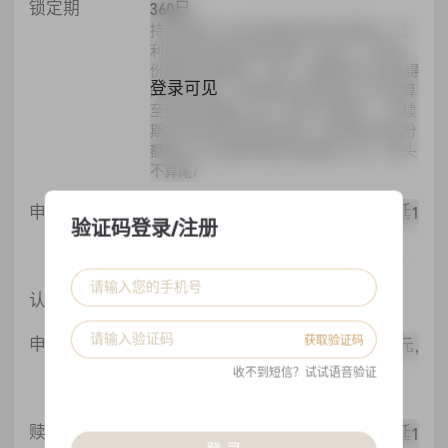
锁定期
360日
持有期低于360天的基金份额不得赎回，红
利再投资所得的基金份额（如有）,不受此
份额锁定期限制。 其中，募集期内认购所得
登录可见
的基金份额，持有期自本基金成立之日起算
至赎回份额确认之日（算头不算尾）；存续
期内申购所得的基金份额，持有期自申购份
额确认之日起算至赎回份额确认之日（算头
不算尾）
申购开放日
每年每月的15日，遇非交易日顺延1
验证码登录/注册
登录可见
个交易日
最晚打款时间：T(开放日)-1自然日15:00
登录可见
认购费
价外法, 1
获取验证码
申购费
价外法, 0万元≤投资金额<100万元,
登录可见
1%（仅追加）
收不到短信？试试语音验证
价外法, 投资金额≥100万元, 1
赎回开放日
每年每月的15日，遇非交易日顺延1