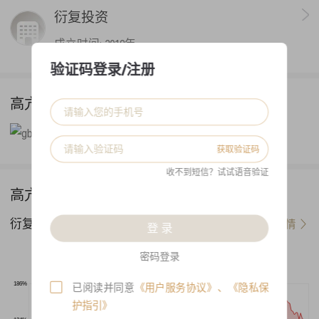
衍复投资
成立时间:
2019年
验证码登录/注册
高亢 经理简介
获取验证码
收不到短信？试试语音验证
高亢 代表产品
衍复金赢小市值指增一号
查看详情
登 录
密码登录
--
--
本产品：
沪深300：
186%
已阅读并同意
《用户服务协议》
、
《隐私保
护指引》