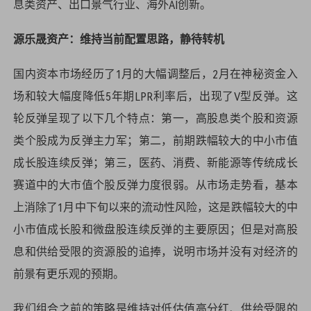
息类资产、出口景气行业、海外AI创新。
源乐晟资产：维持当前配置思路，静待转机
国内资本市场经历了1月的大幅调整后，2月在神秘资金入
场和较大幅度降低5年期LPR利率后，出现了V型反弹。这
轮反弹呈现了以下几个特点：第一，高股息类个股和资源
类个股成为反弹主力军；第二，前期跌幅较大的中小市值
成长股连续反弹；第三，医药、消费、新能源等传统成长
赛道中的大市值个股反弹力度很弱。从市场走势看，基本
上消除了1月中下旬以来的流动性风险，这是跌幅较大的中
小市值成长股和微盘股连续反弹的主要原因；但是对高股
息和供给受限的资源股的追捧，说明市场并没有对经济的
前景有更乐观的预期。
我们组合之前的策略是维持对低估值高分红、供给受限的