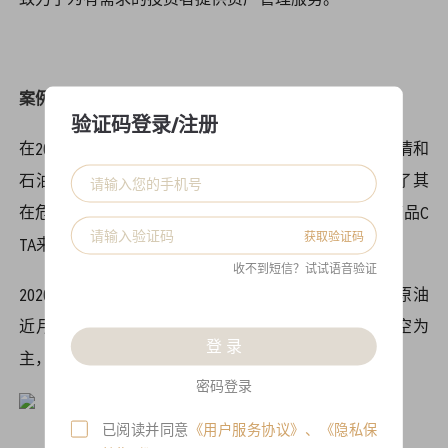
案例一
验证码登录/注册
在2020年以来，CTA策略作为“危机中的阿尔法”，在疫情和
石油战中，也成功体现出了其避险资产的效用，凸显了其
在危机中的作用。那么，具体来说，会世是如何通过商品C
获取验证码
TA来体现其功效呢？
收不到短信？试试语音验证
2020年由于新冠疫情和石油战的冲击，市场大跌，美原油
近月合约甚至跌出了负价格。会世商品策略当时以做空为
登 录
主，获得较好收益。
密码登录
已阅读并同意
《用户服务协议》
、
《隐私保