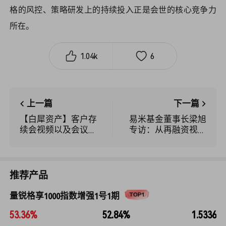
格的风控、策略研发上的持续投入正是会世的核心竞争力
所在。
1.04k
6
上一篇
下一篇
【白犀资产】客户存
易米基金董事长梁旭
续会视频以及会议纪
专访：从再融资视角
要【202411】
出发，把握产业变革
趋势
推荐产品
量锐格享1000指数增强1号1期
53.36%
52.84%
1.5336