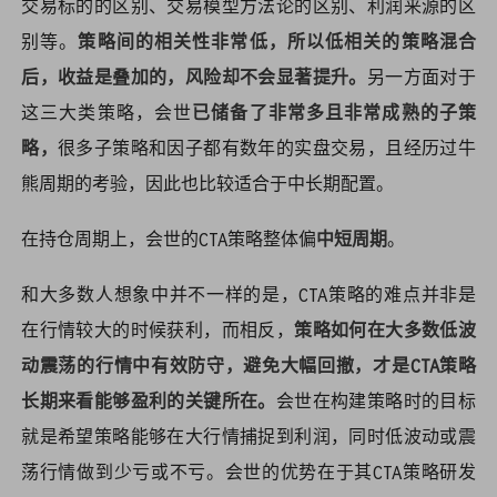
交易标的的区别、交易模型方法论的区别、利润来源的区
别等。
策略间的相关性非常低，所以低相关的策略混合
后，收益是叠加的，风险却不会显著提升。
另一方面对于
这三大类策略，会世
已储备了非常多且非常成熟的子策
略，
很多子策略和因子都有数年的实盘交易，且经历过牛
熊周期的考验，因此也比较适合于中长期配置。
在持仓周期上，会世的CTA策略整体偏
中短周期
。
和大多数人想象中并不一样的是，CTA策略的难点并非是
在行情较大的时候获利，而相反，
策略如何在大多数低波
动震荡的行情中有效防守，避免大幅回撤，才是CTA策略
长期来看能够盈利的关键所在。
会世在构建策略时的目标
就是希望策略能够在大行情捕捉到利润，同时低波动或震
荡行情做到少亏或不亏。会世的优势在于其CTA策略研发