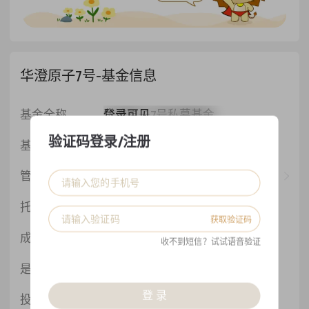
华澄原子7号-基金信息
登录可见
基金全称
华澄原子7号私募基金
验证码登录/注册
登录可见
基金状态
正在运行
登录可见
管理人
北京华澄投资有限公司
登录可见
托管人
招商证券
获取验证码
登录可见
成立日期
2018-05-23
收不到短信？试试语音验证
是否备案
是
登 录
登录可见
投资策略
期货及衍生品