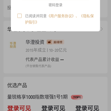
密码登录
登录可见
投资子策略
程序化期货
已阅读并同意
《用户服务协议》
、
《隐私保
护指引》
华澄原子7号-基金公司
华澄投资
2015年成立
|
10-20亿元
代表产品累计收益
--
(平台销售代表产品)
优选产品
量锐格享1000指数增强1号1期
53.36%
登录可见
52.84%
登录可见
1.5336
登录可见