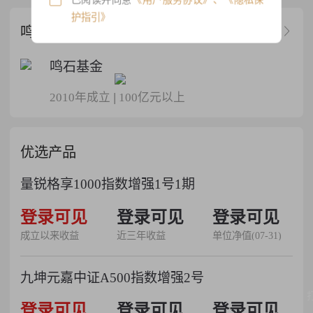
护指引》
鸣石春天指数增强6号-基金公司
鸣石基金
2010年成立
|
100亿元以上
优选产品
量锐格享1000指数增强1号1期
53.36%
登录可见
52.84%
登录可见
1.5336
登录可见
成立以来收益
近三年收益
单位净值(07-31)
九坤元嘉中证A500指数增强2号
35.14%
登录可见
25.61%
登录可见
1.3513
登录可见