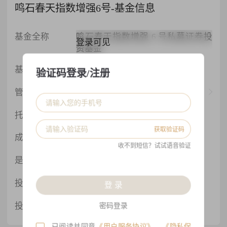
鸣石春天指数增强6号-基金信息
基金全称
鸣石春天指数增强 6 号私募证券投
登录可见
资基金
登录可见
基金状态
正在运行
验证码登录/注册
登录可见
管理人
上海鸣石投资管理有限公司
登录可见
托管人
国信证券
获取验证码
登录可见
成立日期
2017-05-16
收不到短信？试试语音验证
是否备案
是
登录可见
投资策略
股票策略
登 录
登录可见
投资子策略
中证500指增
密码登录
已阅读并同意
《用户服务协议》
、
《隐私保