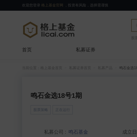
欢迎您登录
格上基金官网
，投资有风险，选择需谨慎
股
首页
私募证券
当前位置：
格上基金首页
私募证券首页
私募产品
鸣石金选1
鸣石金选18号1期
股票策略
正在运行
私募公司
:
鸣石基金
成立