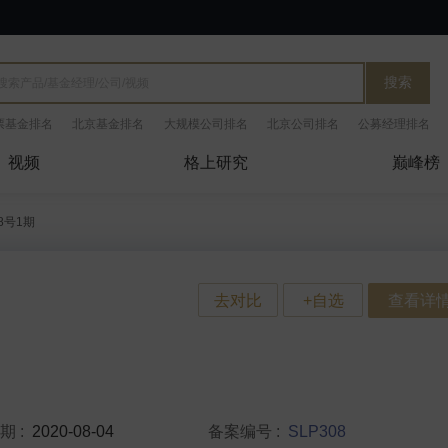
搜索
票基金排名
北京基金排名
大规模公司排名
北京公司排名
公募经理排名
视频
格上研究
巅峰榜
8号1期
查看详
日期
:
2020-08-04
备案编号
:
SLP308