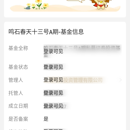
鸣石春天十三号A期-基金信息
基金全称
鸣石春天十三号A期私募证券投资基
登录可见
金
登录可见
基金状态
正在运行
登录可见
管理人
上海鸣石投资管理有限公司
登录可见
托管人
招商证券
登录可见
成立日期
2021-05-27
是否备案
是