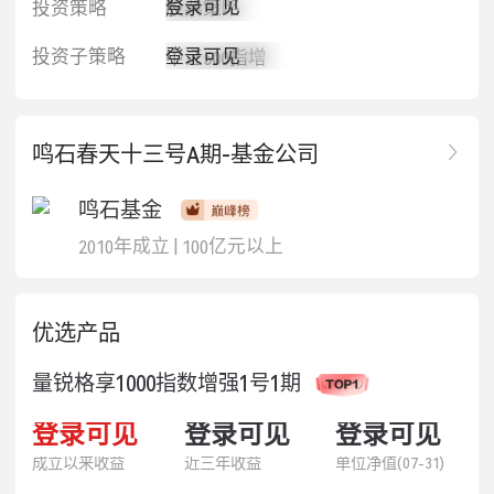
登录可见
投资策略
股票策略
登录可见
投资子策略
中证500指增
鸣石春天十三号A期-基金公司
鸣石基金
2010年成立
|
100亿元以上
优选产品
量锐格享1000指数增强1号1期
53.36%
登录可见
52.84%
登录可见
1.5336
登录可见
成立以来收益
近三年收益
单位净值(07-31)